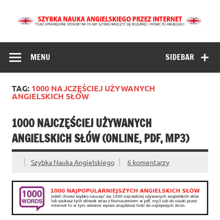
Skip
to
content
Szybka Nauka
Angielski dla Początkujących metodą 1000 słów – to
szybka nauka angielskich słówek i zwrotów przez Internet.
Angielskiego
Tu dowiesz się jak szybko nauczyć się mówić i rozumieć po
MENU
SIDEBAR
angielsku.
Online dla
Początkujących
TAG:
1000 NAJCZĘŚCIEJ UŻYWANYCH
przez Internet
ANGIELSKICH SŁÓW
1000 NAJCZĘŚCIEJ UŻYWANYCH
ANGIELSKICH SŁÓW (ONLINE, PDF, MP3)
Szybka Nauka Angielskiego
6 komentarzy