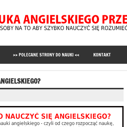
skiego Online dla Początku
 to szybka nauka angielskich słówek i zwrotów przez Internet. 
>> POLECANE STRONY DO NAUKI <<
KONTAKT
ANGIELSKIEGO?