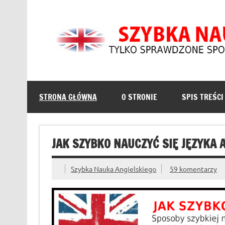
Skip
to
content
Szybka Nauka Angiel
Angielski dla Początkujących metodą 1000 słów –
angielsku.
STRONA GŁÓWNA
O STRONIE
SPIS TREŚCI
JAK SZYBKO NAUCZYĆ SIĘ JĘZYKA 
Szybka Nauka Angielskiego
59 komentarzy