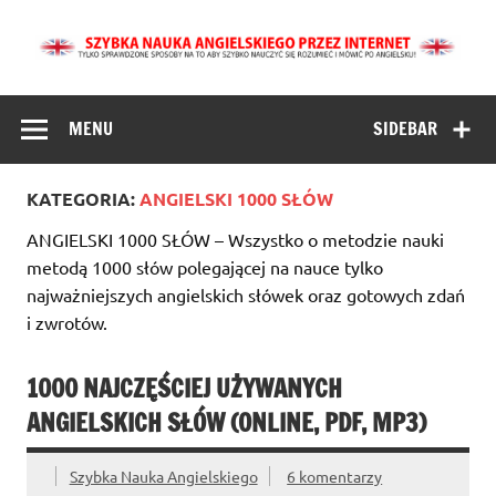
Skip
to
content
Szybka Nauka
Angielski dla Początkujących metodą 1000 słów – to
szybka nauka angielskich słówek i zwrotów przez Internet.
Angielskiego
Tu dowiesz się jak szybko nauczyć się mówić i rozumieć po
MENU
SIDEBAR
angielsku.
Online dla
Początkujących
KATEGORIA:
ANGIELSKI 1000 SŁÓW
przez Internet
ANGIELSKI 1000 SŁÓW – Wszystko o metodzie nauki
metodą 1000 słów polegającej na nauce tylko
najważniejszych angielskich słówek oraz gotowych zdań
i zwrotów.
1000 NAJCZĘŚCIEJ UŻYWANYCH
ANGIELSKICH SŁÓW (ONLINE, PDF, MP3)
Szybka Nauka Angielskiego
6 komentarzy