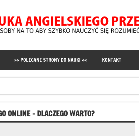
skiego Online dla Początku
 to szybka nauka angielskich słówek i zwrotów przez Internet. 
>> POLECANE STRONY DO NAUKI <<
KONTAKT
O ONLINE – DLACZEGO WARTO?
t