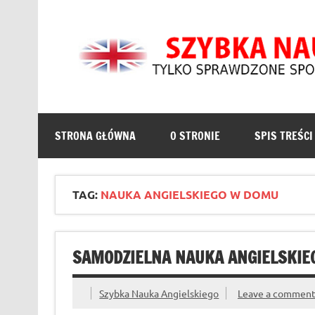
Skip
to
content
Szybka Nauka Angiel
Angielski dla Początkujących metodą 1000 słów –
angielsku.
STRONA GŁÓWNA
O STRONIE
SPIS TREŚCI
TAG:
NAUKA ANGIELSKIEGO W DOMU
SAMODZIELNA NAUKA ANGIELSKIEG
Szybka Nauka Angielskiego
Leave a commen