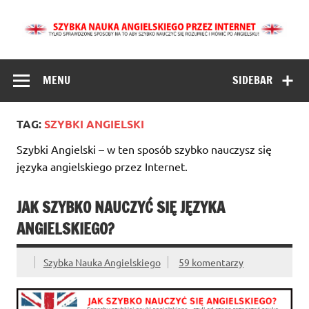
Skip
to
content
Szybka Nauka
Angielski dla Początkujących metodą 1000 słów – to
szybka nauka angielskich słówek i zwrotów przez Internet.
Angielskiego
Tu dowiesz się jak szybko nauczyć się mówić i rozumieć po
MENU
SIDEBAR
angielsku.
Online dla
Początkujących
TAG:
SZYBKI ANGIELSKI
przez Internet
Szybki Angielski – w ten sposób szybko nauczysz się
języka angielskiego przez Internet.
JAK SZYBKO NAUCZYĆ SIĘ JĘZYKA
ANGIELSKIEGO?
Szybka Nauka Angielskiego
59 komentarzy